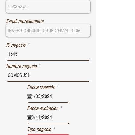
E-mail representante
ID negocio
Nombre negocio
r
Fecha creación
*
e
q
u
r
Fecha expiracion
*
i
e
r
q
e
u
d
Tipo negocio
i