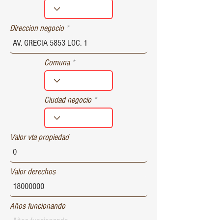
r
e
d
Direccion negocio
Comuna
Ciudad negocio
Valor vta propiedad
Valor derechos
Años funcionando