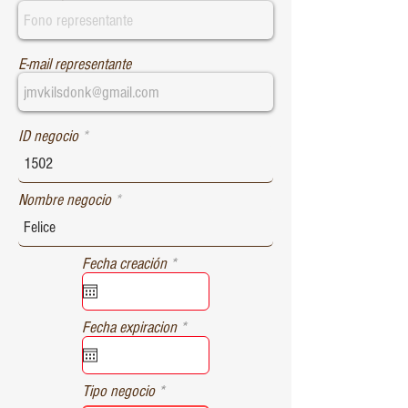
E-mail representante
ID negocio
Nombre negocio
r
Fecha creación
*
e
q
u
r
Fecha expiracion
*
i
e
r
q
e
u
d
Tipo negocio
i