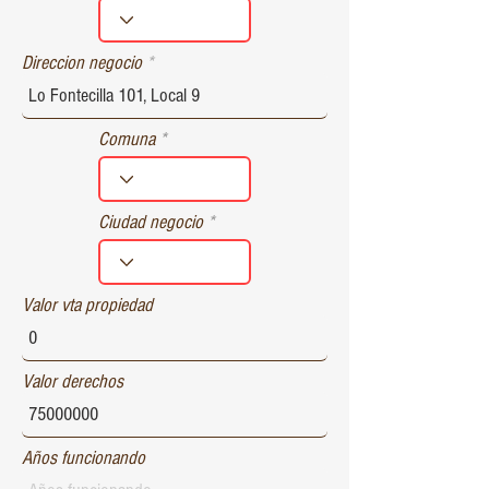
r
e
d
Direccion negocio
Comuna
Ciudad negocio
Valor vta propiedad
Valor derechos
Años funcionando