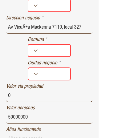
r
e
d
Direccion negocio
Comuna
Ciudad negocio
Valor vta propiedad
Valor derechos
Años funcionando