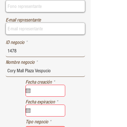
E-mail representante
ID negocio
Nombre negocio
r
Fecha creación
*
e
q
u
r
Fecha expiracion
*
i
e
r
q
e
u
d
Tipo negocio
i