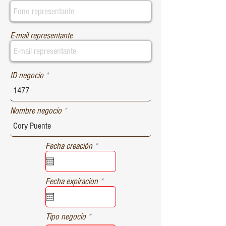
E-mail representante
ID negocio
Nombre negocio
r
Fecha creación
*
e
q
u
r
Fecha expiracion
*
i
e
r
q
e
u
d
Tipo negocio
i