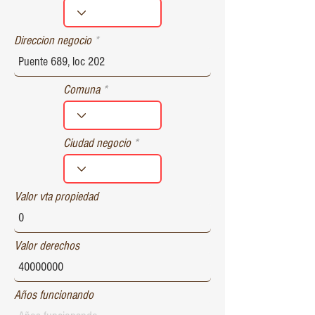
r
e
d
Direccion negocio
Comuna
Ciudad negocio
Valor vta propiedad
Valor derechos
Años funcionando