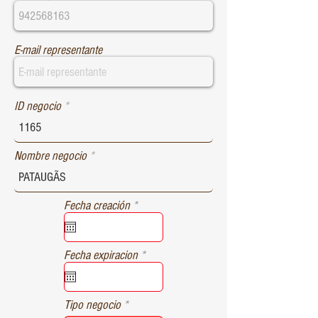
E-mail representante
ID negocio
Nombre negocio
r
Fecha creación
*
e
q
u
r
Fecha expiracion
*
i
e
r
q
e
u
d
Tipo negocio
i