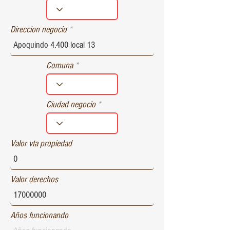
r
e
d
Direccion negocio
Comuna
Ciudad negocio
Valor vta propiedad
Valor derechos
Años funcionando