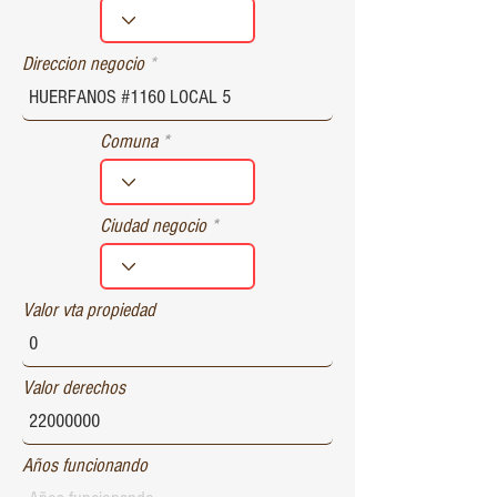
r
e
d
Direccion negocio
Comuna
Ciudad negocio
Valor vta propiedad
Valor derechos
Años funcionando