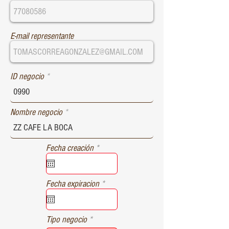
E-mail representante
ID negocio
Nombre negocio
r
Fecha creación
*
e
q
u
r
Fecha expiracion
*
i
e
r
q
e
u
d
Tipo negocio
i