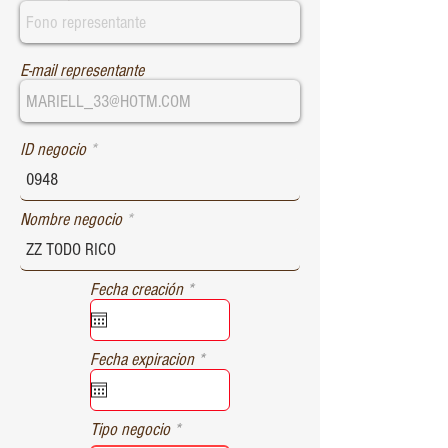
E-mail representante
ID negocio
Nombre negocio
r
Fecha creación
*
e
q
u
r
Fecha expiracion
*
i
e
r
q
e
u
d
Tipo negocio
i