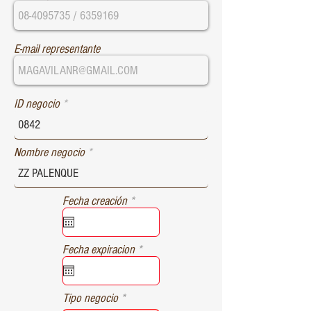
E-mail representante
ID negocio
Nombre negocio
r
Fecha creación
*
e
q
u
r
Fecha expiracion
*
i
e
r
q
e
u
d
Tipo negocio
i