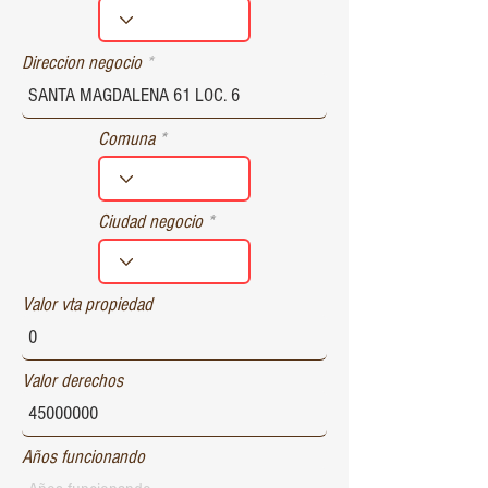
r
e
d
Direccion negocio
Comuna
Ciudad negocio
Valor vta propiedad
Valor derechos
Años funcionando