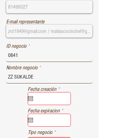
E-mail representante
ID negocio
Nombre negocio
r
Fecha creación
*
e
q
u
r
Fecha expiracion
*
i
e
r
q
e
u
d
Tipo negocio
i