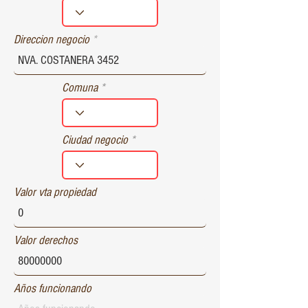
r
e
d
Direccion negocio
Comuna
Ciudad negocio
Valor vta propiedad
Valor derechos
Años funcionando