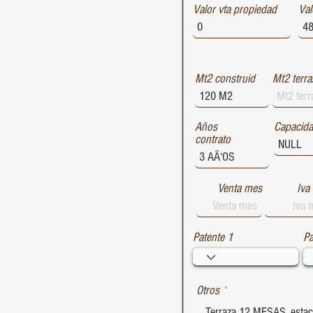
Valor vta propiedad
1729
Val
1728
1727
Mt2 construid
Mt2 terra
Años
Capacid
contrato
Venta mes
Iva
Patente 1
Pa
Otros