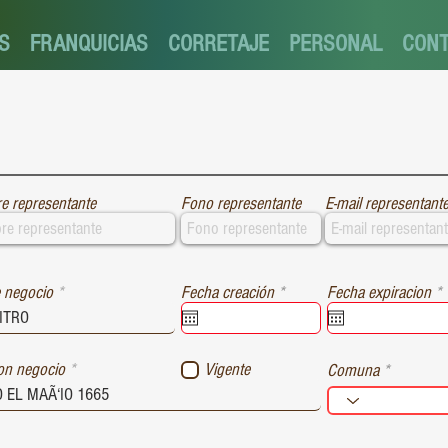
S
FRANQUICIAS
CORRETAJE
PERSONAL
CON
e representante
Fono representante
E-mail representant
r
r
 negocio
Fecha creación
*
Fecha expiracion
*
e
e
q
u
i
i
ion negocio
Vigente
Comuna
r
r
e
e
d