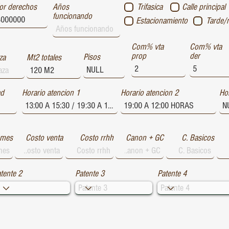
or derechos
Años
Trifasica
Calle principal
funcionando
Estacionamiento
Tarde/
Com% vta
Com% vta
prop
der
Pisos
za
Mt2 totales
ad
Horario atencion 1
Horario atencion 2
Hor
 mes
Costo venta
Costo rrhh
Canon + GC
C. Basicos
tente 2
Patente 3
Patente 4