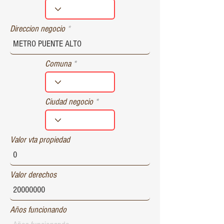
r
e
d
Direccion negocio
Comuna
Ciudad negocio
Valor vta propiedad
Valor derechos
Años funcionando