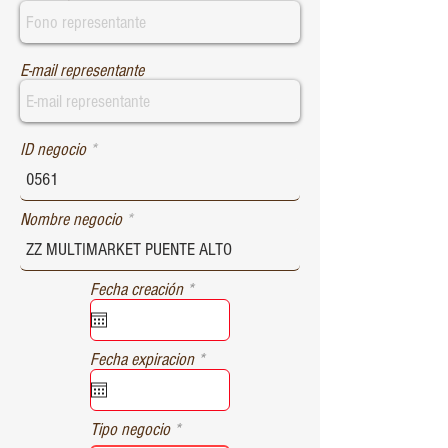
E-mail representante
ID negocio
Nombre negocio
r
Fecha creación
*
e
q
u
r
Fecha expiracion
*
i
e
r
q
e
u
d
Tipo negocio
i