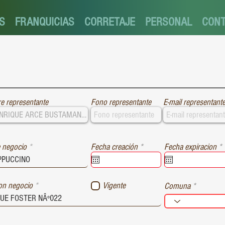
S
FRANQUICIAS
CORRETAJE
PERSONAL
CON
e representante
Fono representante
E-mail representant
r
r
 negocio
Fecha creación
*
Fecha expiracion
*
e
e
q
u
i
i
ion negocio
Vigente
Comuna
r
r
e
e
d