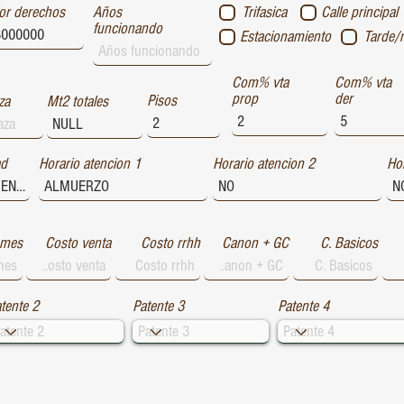
or derechos
Años
Trifasica
Calle principal
funcionando
Estacionamiento
Tarde/
Com% vta
Com% vta
prop
der
Pisos
za
Mt2 totales
ad
Horario atencion 1
Horario atencion 2
Hor
 mes
Costo venta
Costo rrhh
Canon + GC
C. Basicos
tente 2
Patente 3
Patente 4