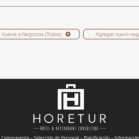
Vuelve a Negocios (Todos)
Agregar nuevo neg
 Compraventa – Selección de Personal – Planificación – Informació