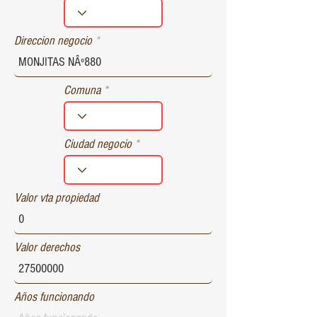
r
e
d
Direccion negocio
Comuna
Ciudad negocio
Valor vta propiedad
Valor derechos
Años funcionando