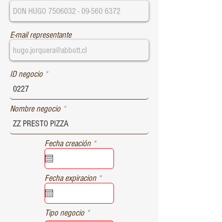
E-mail representante
ID negocio
Nombre negocio
r
Fecha creación
*
e
q
u
r
Fecha expiracion
*
i
e
r
q
e
u
d
Tipo negocio
i