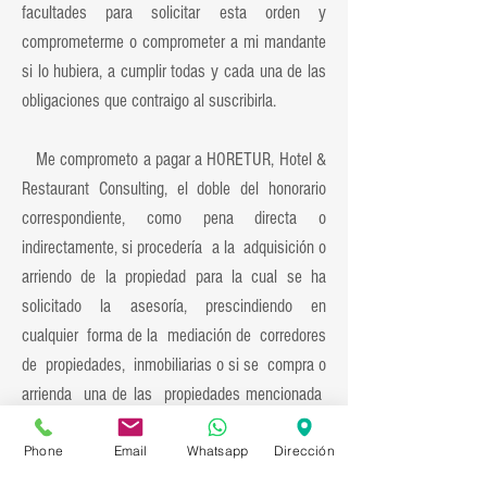
facultades para solicitar esta orden y
comprometerme o comprometer a mi mandante
si lo hubiera, a cumplir todas y cada una de las
obligaciones que contraigo al suscribirla.
Me comprometo a pagar a HORETUR, Hotel &
Restaurant Consulting, el doble del honorario
correspondiente, como pena directa o
indirectamente, si procedería a la adquisición o
arriendo de la propiedad para la cual se ha
solicitado la asesoría, prescindiendo en
cualquier forma de la mediación de corredores
de propiedades, inmobiliarias o si se compra o
arrienda una de las propiedades mencionada
en esta orden ofrecida a un tercero que haga
Phone
Email
Whatsapp
Dirección
uso de la información la cual tiene carácter
personal, confidencial, e intransferible. Cualquier