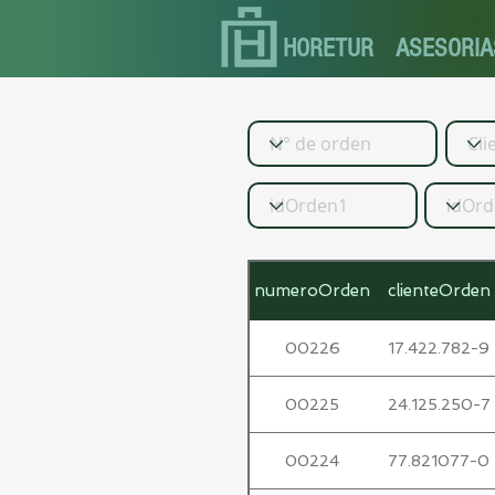
HORETUR
ASESORIA
numeroOrden
clienteOrden
00226
17.422.782-9
00225
24.125.250-7
00224
77.821077-0