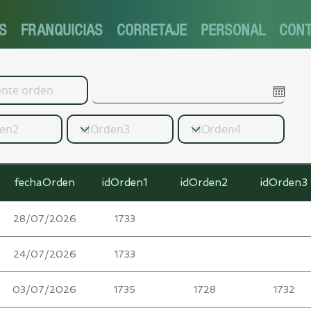
S
FRANQUICIAS
CORRETAJE
PERSONAL
CON
fechaOrden
idOrden1
idOrden2
idOrden3
28/07/2026
1733
24/07/2026
1733
03/07/2026
1735
1728
1732