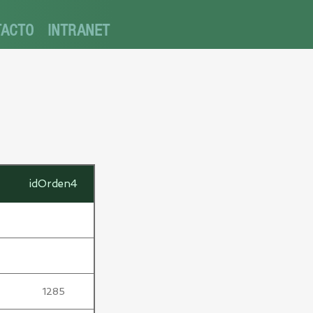
TACTO
INTRANET
idOrden4
1285