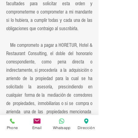
facultades para solicitar esta orden y
comprometerme o comprometer a mi mandante
si lo hubiera, a cumplir todas y cada una de las
obligaciones que contraigo al suscribirla.
Me comprometo a pagar a HORETUR, Hotel &
Restaurant Consulting, el doble del honorario
correspondiente, como pena directa o
indirectamente, si procedería a la adquisición o
arriendo de la propiedad para la cual se ha
solicitado la asesoría, prescindiendo en
cualquier forma de la mediación de corredores
de propiedades, inmobiliarias o si se compra o
arrienda una de las propiedades mencionada
en esta orden ofrecida a un tercero que haga
Phone
Email
Whatsapp
Dirección
uso de la información la cual tiene carácter
personal, confidencial, e intransferible. Cualquier