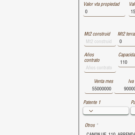
Valor vta propiedad
1729
Val
1728
1727
Mt2 construid
Mt2 terra
Años
Capacid
contrato
Venta mes
Iva
Patente 1
Pa
Otros