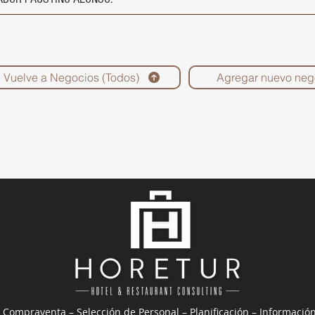
Vuelve a Negocios (Todos)
Agregar nuevo neg
 Compraventa – Selección de Personal – Planificación – Informació