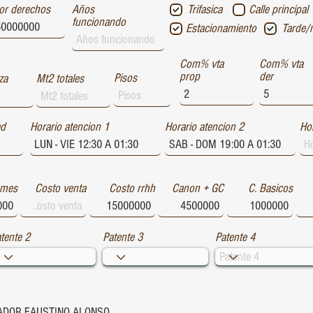
or derechos
Años
Trifasica
Calle principal
funcionando
Estacionamiento
Tarde/
Com% vta
Com% vta
prop
der
Pisos
za
Mt2 totales
ad
Horario atencion 1
Horario atencion 2
Hor
 mes
Costo venta
Costo rrhh
Canon + GC
C. Basicos
tente 2
Patente 3
Patente 4