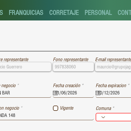
S
FRANQUICIAS
CORRETAJE
PERSONAL
CON
e representante
Fono representante
E-mail representant
r
r
 negocio
Fecha creación
*
Fecha expiracion
*
e
e
q
u
i
i
ion negocio
Vigente
Comuna
r
r
e
e
d