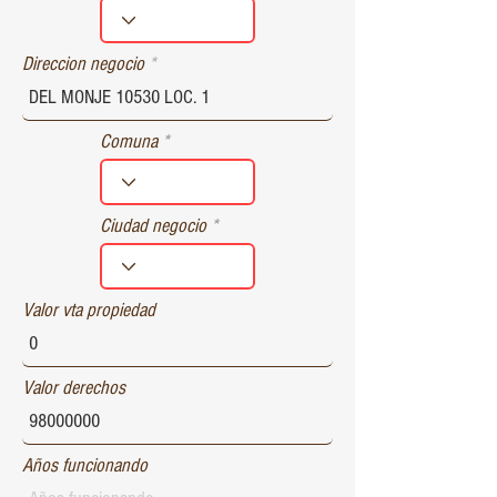
r
e
d
Direccion negocio
Comuna
Ciudad negocio
Valor vta propiedad
Valor derechos
Años funcionando