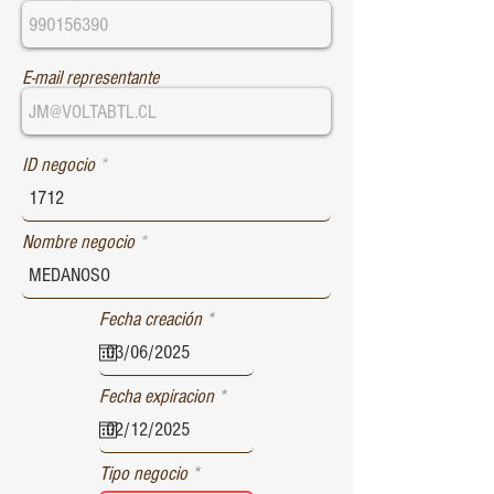
E-mail representante
ID negocio
Nombre negocio
r
Fecha creación
*
e
q
u
r
Fecha expiracion
*
i
e
r
q
e
u
d
Tipo negocio
i