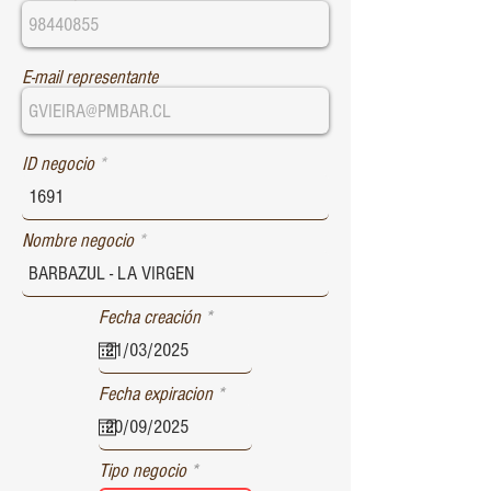
E-mail representante
ID negocio
Nombre negocio
r
Fecha creación
*
e
q
u
r
Fecha expiracion
*
i
e
r
q
e
u
d
Tipo negocio
i