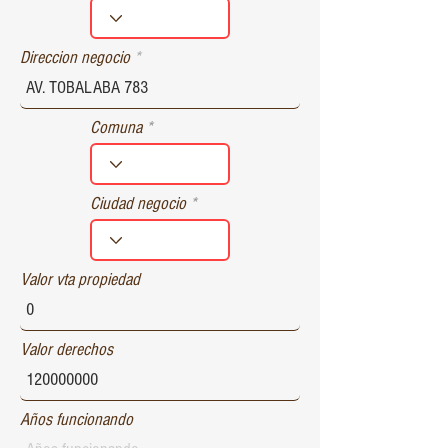
r
e
d
Direccion negocio
Comuna
Ciudad negocio
Valor vta propiedad
Valor derechos
Años funcionando