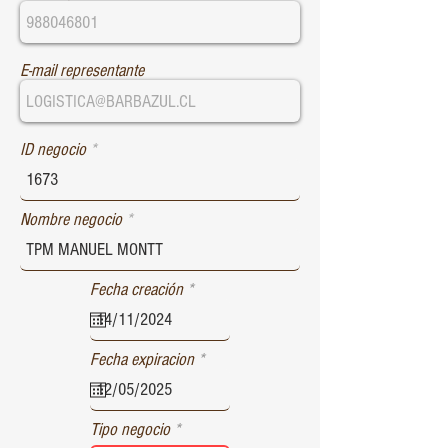
E-mail representante
ID negocio
Nombre negocio
r
Fecha creación
*
e
q
u
r
Fecha expiracion
*
i
e
r
q
e
u
d
Tipo negocio
i