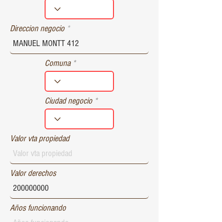
r
e
d
Direccion negocio
Comuna
Ciudad negocio
Valor vta propiedad
Valor derechos
Años funcionando