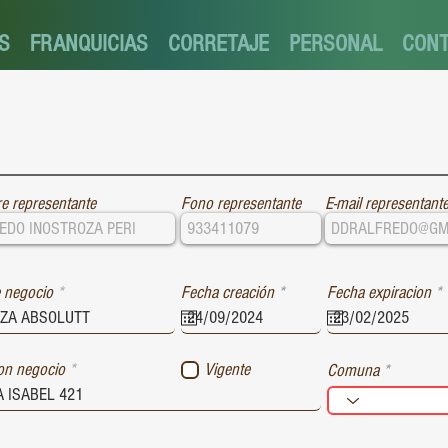
S
FRANQUICIAS
CORRETAJE
PERSONAL
CON
e representante
Fono representante
E-mail representant
r
r
 negocio
Fecha creación
*
Fecha expiracion
*
e
e
q
u
i
i
ion negocio
Vigente
Comuna
r
r
e
e
d