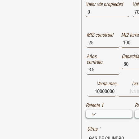
Valor vta propiedad
1729
Val
1728
1727
Mt2 construid
Mt2 terra
Años
Capacid
contrato
Venta mes
Iva
Patente 1
Pa
Otros