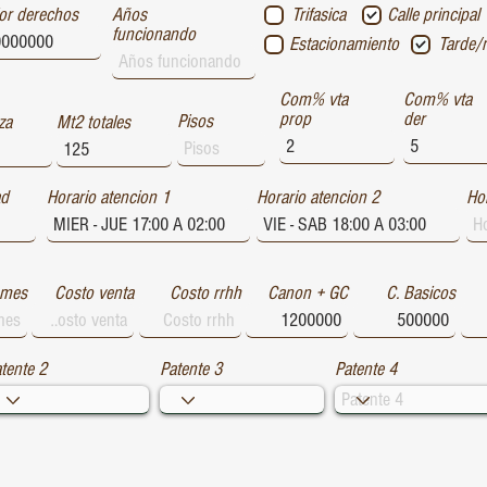
or derechos
Años
Trifasica
Calle principal
funcionando
Estacionamiento
Tarde/
Com% vta
Com% vta
prop
der
Pisos
za
Mt2 totales
ad
Horario atencion 1
Horario atencion 2
Hor
 mes
Costo venta
Costo rrhh
Canon + GC
C. Basicos
tente 2
Patente 3
Patente 4