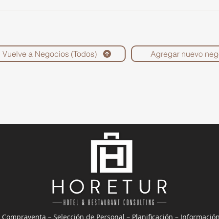
Vuelve a Negocios (Todos)
Agregar nuevo neg
 Compraventa – Selección de Personal – Planificación – Informació