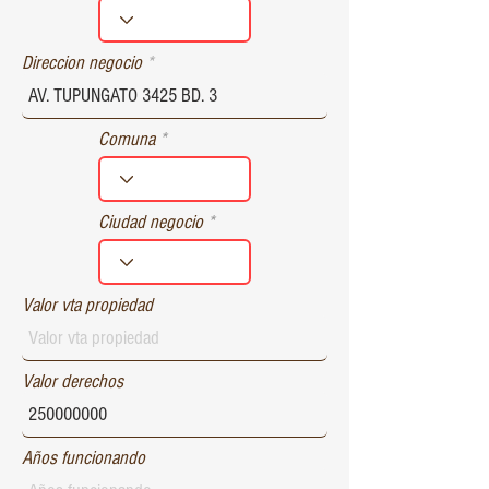
r
e
d
Direccion negocio
Comuna
Ciudad negocio
Valor vta propiedad
Valor derechos
Años funcionando