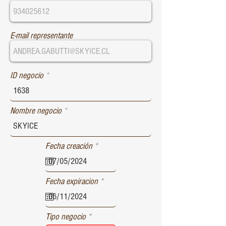
E-mail representante
ID negocio
Nombre negocio
r
Fecha creación
*
e
q
u
r
Fecha expiracion
*
i
e
r
q
e
u
d
Tipo negocio
i