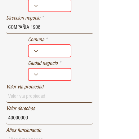
r
e
d
Direccion negocio
Comuna
Ciudad negocio
Valor vta propiedad
Valor derechos
Años funcionando