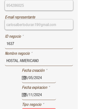
E-mail representante
ID negocio
Nombre negocio
r
Fecha creación
*
e
q
u
r
Fecha expiracion
*
i
e
r
q
e
u
d
Tipo negocio
i