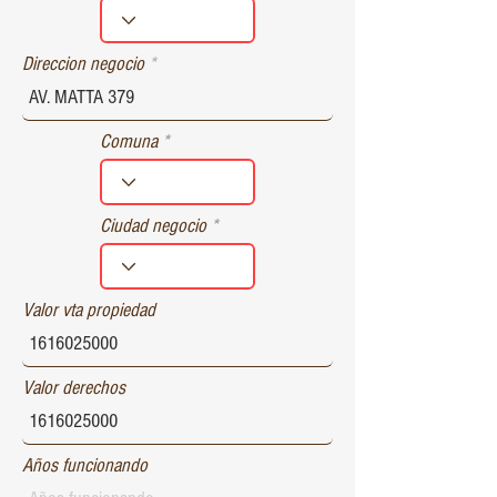
r
e
d
Direccion negocio
Comuna
Ciudad negocio
Valor vta propiedad
Valor derechos
Años funcionando