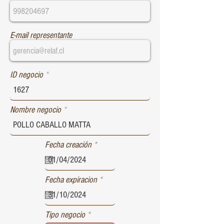
E-mail representante
ID negocio
Nombre negocio
r
Fecha creación
*
e
q
u
r
Fecha expiracion
*
i
e
r
q
e
u
d
Tipo negocio
i