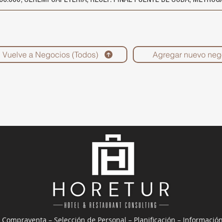
Vuelve a Negocios (Todos)
Agregar nuevo neg
 Compraventa – Selección de Personal – Planificación – Informació