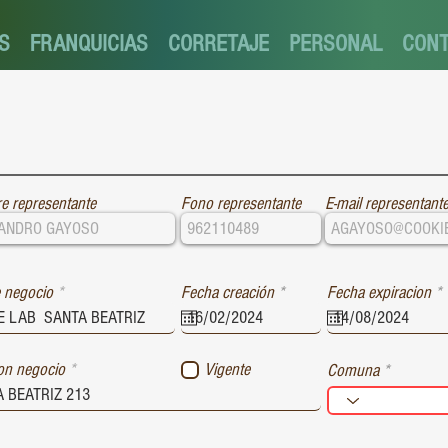
S
FRANQUICIAS
CORRETAJE
PERSONAL
CON
e representante
Fono representante
E-mail representant
r
r
 negocio
Fecha creación
*
Fecha expiracion
*
e
e
q
u
i
i
ion negocio
Vigente
Comuna
r
r
e
e
d