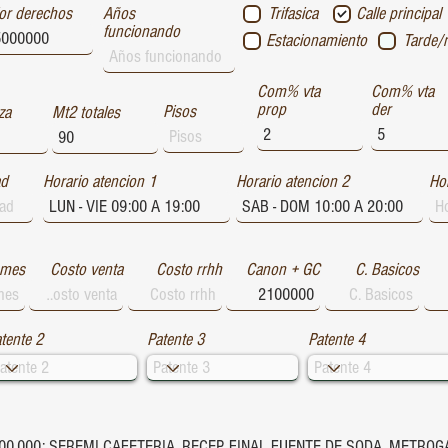
or derechos
Años
Trifasica
Calle principal
funcionando
Estacionamiento
Tarde/
Com% vta
Com% vta
prop
der
Pisos
za
Mt2 totales
ad
Horario atencion 1
Horario atencion 2
Hor
 mes
Costo venta
Costo rrhh
Canon + GC
C. Basicos
tente 2
Patente 3
Patente 4