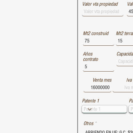
Valor vta propiedad
1729
Val
1728
1727
Mt2 construid
Mt2 terra
Años
Capacid
contrato
Venta mes
Iva
Patente 1
Pa
Otros