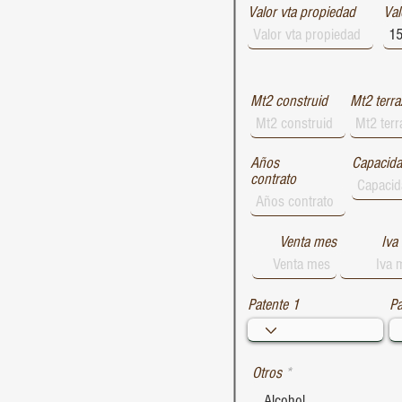
Valor vta propiedad
1729
Val
1728
1727
Mt2 construid
Mt2 terra
Años
Capacid
contrato
Venta mes
Iva
Patente 1
Pa
Otros