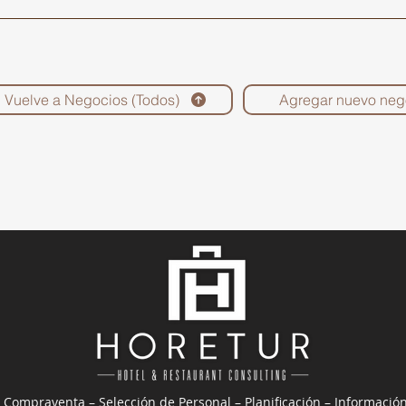
Vuelve a Negocios (Todos)
Agregar nuevo neg
 Compraventa – Selección de Personal – Planificación – Informació