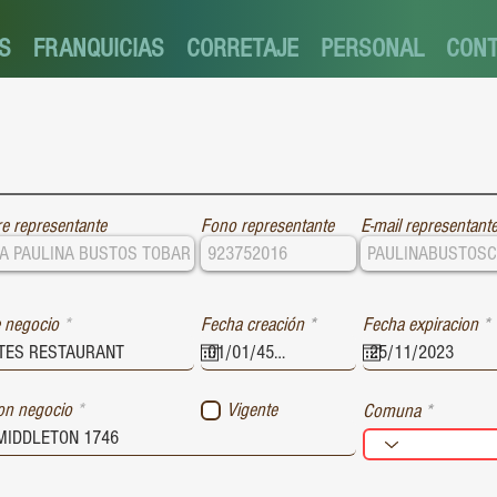
S
FRANQUICIAS
CORRETAJE
PERSONAL
CON
e representante
Fono representante
E-mail representant
r
r
 negocio
Fecha creación
*
Fecha expiracion
*
e
e
q
u
i
i
ion negocio
Vigente
Comuna
r
r
e
e
d