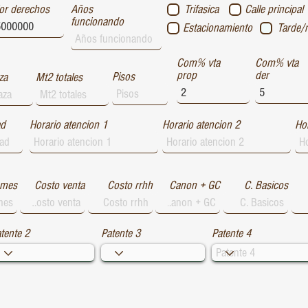
or derechos
Años
Trifasica
Calle principal
funcionando
Estacionamiento
Tarde/
Com% vta
Com% vta
prop
der
Pisos
za
Mt2 totales
ad
Horario atencion 1
Horario atencion 2
Hor
 mes
Costo venta
Costo rrhh
Canon + GC
C. Basicos
tente 2
Patente 3
Patente 4