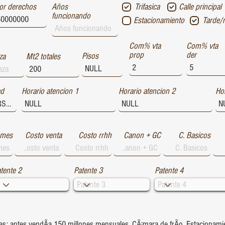
or derechos
Años
Trifasica
Calle principal
funcionando
Estacionamiento
Tarde/
Com% vta
Com% vta
prop
der
Pisos
za
Mt2 totales
ad
Horario atencion 1
Horario atencion 2
Hor
 mes
Costo venta
Costo rrhh
Canon + GC
C. Basicos
tente 2
Patente 3
Patente 4