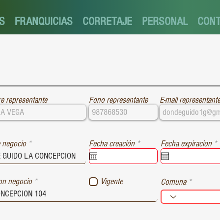
S
FRANQUICIAS
CORRETAJE
PERSONAL
CON
e representante
Fono representante
E-mail representant
r
r
 negocio
Fecha creación
*
Fecha expiracion
*
e
e
q
u
i
i
ion negocio
Vigente
Comuna
r
r
e
e
d