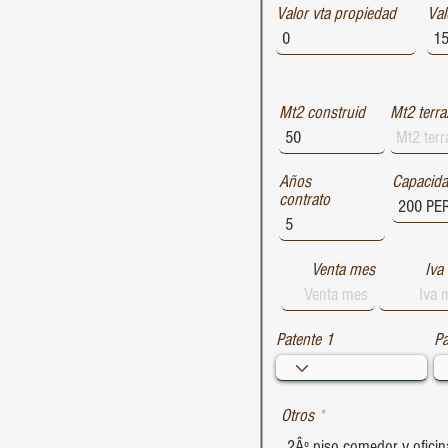
Valor vta propiedad
1729
Val
1728
1727
Mt2 construid
Mt2 terra
Años
Capacid
contrato
Venta mes
Iva
Patente 1
Pa
Otros