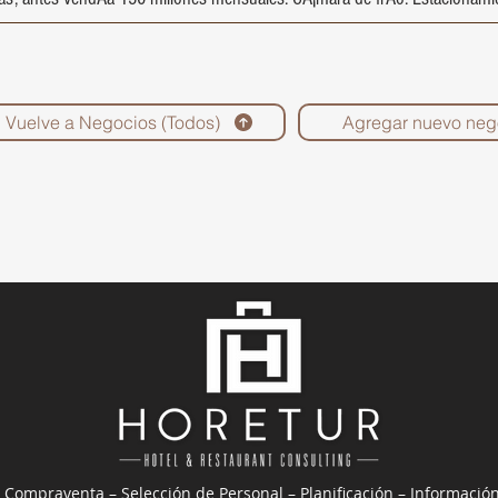
Vuelve a Negocios (Todos)
Agregar nuevo neg
 Compraventa – Selección de Personal – Planificación – Informació