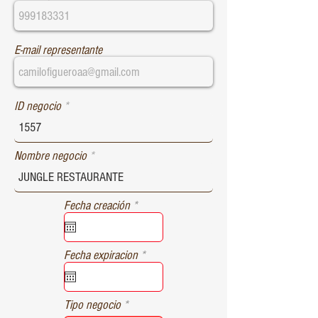
E-mail representante
ID negocio
Nombre negocio
r
Fecha creación
*
e
q
u
r
Fecha expiracion
*
i
e
r
q
e
u
d
Tipo negocio
i