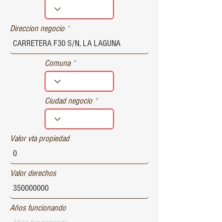
r
e
d
Direccion negocio
Comuna
Ciudad negocio
Valor vta propiedad
Valor derechos
Años funcionando