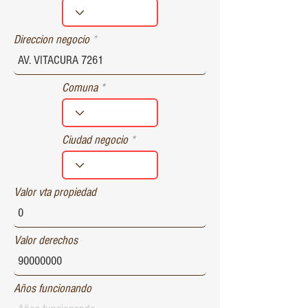
r
e
d
Direccion negocio
Comuna
Ciudad negocio
Valor vta propiedad
Valor derechos
Años funcionando