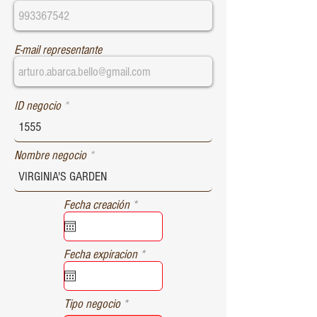
E-mail representante
ID negocio
Nombre negocio
r
Fecha creación
*
e
q
u
r
Fecha expiracion
*
i
e
r
q
e
u
d
Tipo negocio
i