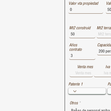
Valor vta propiedad
1729
Val
1728
1727
Mt2 construid
Mt2 terra
Años
Capacid
contrato
Venta mes
Iva
Patente 1
Pa
Otros