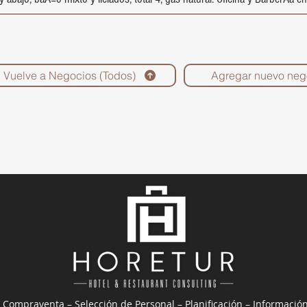
Vuelve a Negocios (Todos)
Agregar nuevo neg
 Compraventa – Selección de Personal – Planificación – Informació