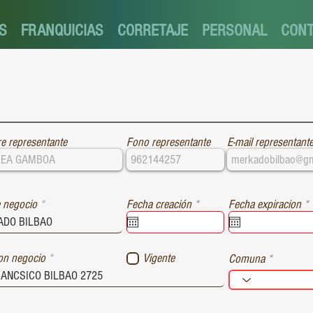
S
FRANQUICIAS
CORRETAJE
PERSONAL
CON
e representante
Fono representante
E-mail representant
r
r
 negocio
Fecha creación
*
Fecha expiracion
*
e
e
q
u
i
i
ion negocio
Vigente
Comuna
r
r
e
e
d