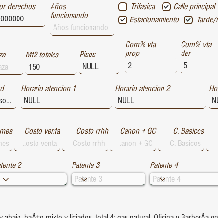
or derechos
Años
Trifasica
Calle principal
funcionando
Estacionamiento
Tarde/
Com% vta
Com% vta
prop
der
Pisos
za
Mt2 totales
ad
Horario atencion 1
Horario atencion 2
Hor
 mes
Costo venta
Costo rrhh
Canon + GC
C. Basicos
tente 2
Patente 3
Patente 4