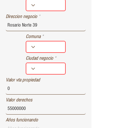
r
e
d
Direccion negocio
Comuna
Ciudad negocio
Valor vta propiedad
Valor derechos
Años funcionando