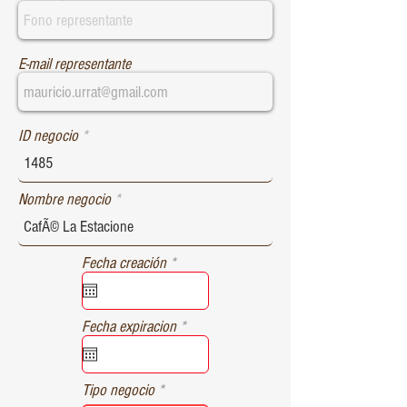
E-mail representante
ID negocio
Nombre negocio
r
Fecha creación
*
e
q
u
r
Fecha expiracion
*
i
e
r
q
e
u
d
Tipo negocio
i