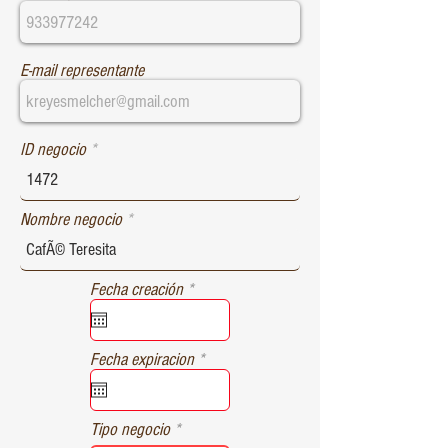
E-mail representante
ID negocio
Nombre negocio
r
Fecha creación
*
e
q
u
r
Fecha expiracion
*
i
e
r
q
e
u
d
Tipo negocio
i