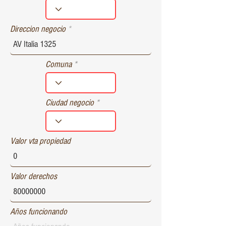
r
e
d
Direccion negocio
Comuna
Ciudad negocio
Valor vta propiedad
Valor derechos
Años funcionando