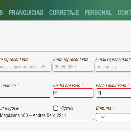
S
FRANQUICIAS
CORRETAJE
PERSONAL
CON
e representante
Fono representante
E-mail representant
r
r
 negocio
Fecha creación
*
Fecha expiracion
*
e
e
q
u
i
i
ion negocio
Vigente
Comuna
r
r
e
e
d