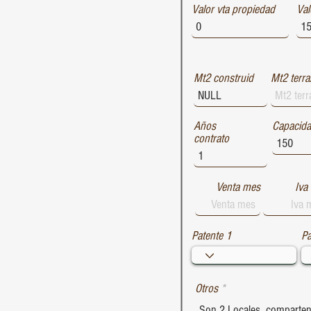
Valor vta propiedad
1729
Val
1728
1727
Mt2 construid
Mt2 terra
Años
Capacid
contrato
Venta mes
Iva
Patente 1
Pa
Otros