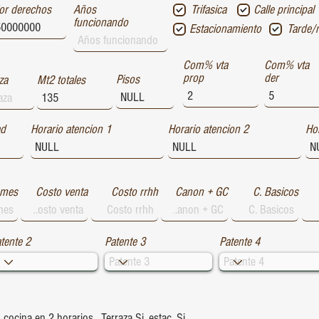
or derechos
Años
Trifasica
Calle principal
funcionando
Estacionamiento
Tarde/
Com% vta
Com% vta
prop
der
Pisos
za
Mt2 totales
ad
Horario atencion 1
Horario atencion 2
Hor
 mes
Costo venta
Costo rrhh
Canon + GC
C. Basicos
tente 2
Patente 3
Patente 4