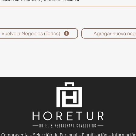
Vuelve a Negocios (Todos)
Agregar nuevo neg
 Compraventa – Selección de Personal – Planificación – Informació