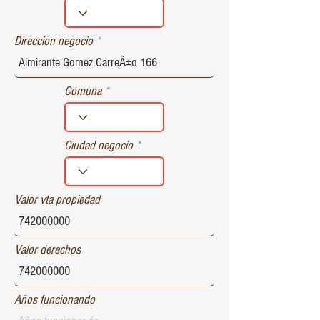
r
e
d
Direccion negocio
Comuna
Ciudad negocio
Valor vta propiedad
Valor derechos
Años funcionando