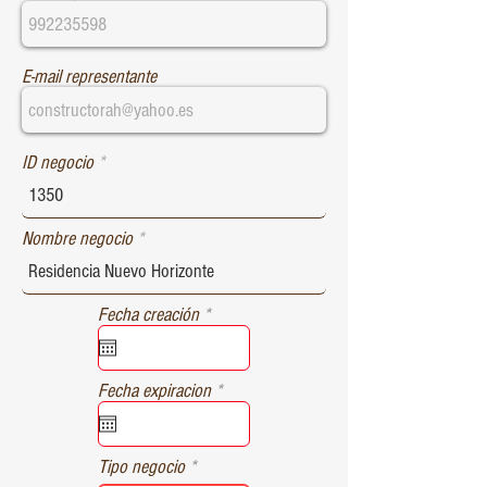
E-mail representante
ID negocio
Nombre negocio
r
Fecha creación
*
e
q
u
r
Fecha expiracion
*
i
e
r
q
e
u
d
Tipo negocio
i