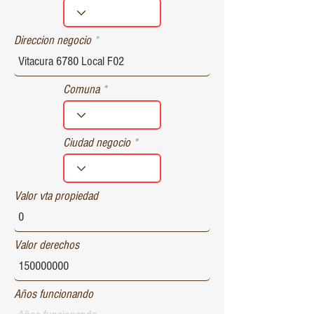
r
e
d
Direccion negocio
Comuna
Ciudad negocio
Valor vta propiedad
Valor derechos
Años funcionando