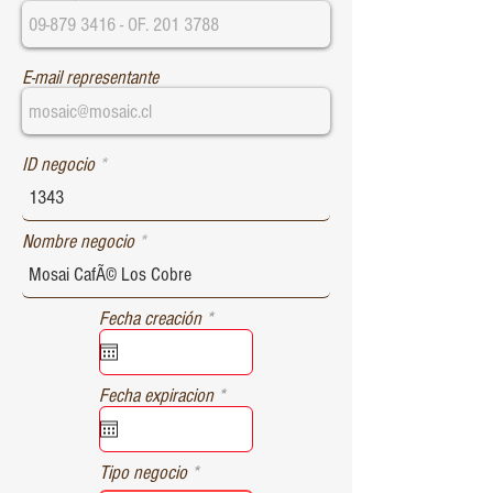
E-mail representante
ID negocio
Nombre negocio
r
Fecha creación
*
e
q
u
r
Fecha expiracion
*
i
e
r
q
e
u
d
Tipo negocio
i