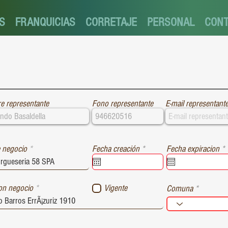
S
FRANQUICIAS
CORRETAJE
PERSONAL
CON
e representante
Fono representante
E-mail representant
r
r
 negocio
Fecha creación
*
Fecha expiracion
*
e
e
q
u
i
i
ion negocio
Vigente
Comuna
r
r
e
e
d