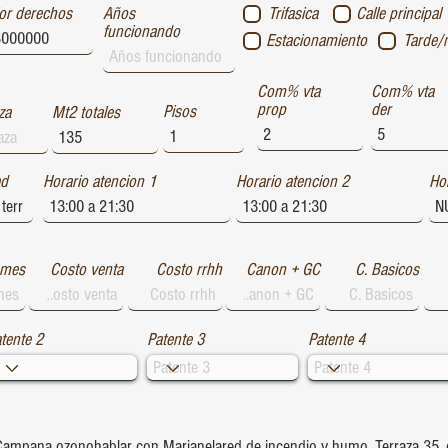
or derechos
Años
Trifasica
Calle principal
funcionando
Estacionamiento
Tarde/
Com% vta
Com% vta
prop
der
Pisos
za
Mt2 totales
ad
Horario atencion 1
Horario atencion 2
Hor
 mes
Costo venta
Costo rrhh
Canon + GC
C. Basicos
tente 2
Patente 3
Patente 4