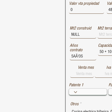
Valor vta propiedad
1729
Val
1728
1727
Mt2 construid
Mt2 terra
Años
Capacid
contrato
Venta mes
Iva
Patente 1
Pa
Otros