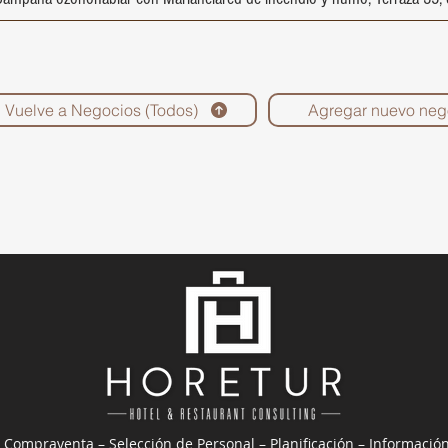
Vuelve a Negocios (Todos)
Agregar nuevo neg
 Compraventa – Selección de Personal – Planificación – Informació