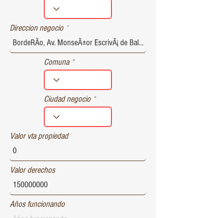
r
e
d
Direccion negocio
Comuna
Ciudad negocio
Valor vta propiedad
Valor derechos
Años funcionando