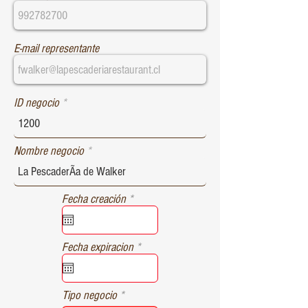
E-mail representante
ID negocio
Nombre negocio
r
Fecha creación
*
e
q
u
r
Fecha expiracion
*
i
e
r
q
e
u
d
Tipo negocio
i