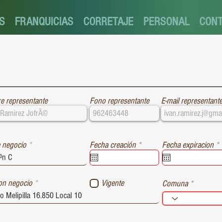
S
FRANQUICIAS
CORRETAJE
PERSONAL
CON
e representante
Fono representante
E-mail representant
r
r
 negocio
Fecha creación
*
Fecha expiracion
*
e
e
q
u
i
i
ion negocio
Vigente
Comuna
r
r
e
e
d