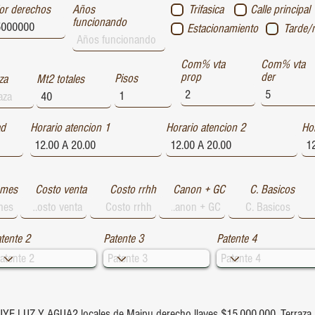
or derechos
Años
Trifasica
Calle principal
funcionando
Estacionamiento
Tarde/
Com% vta
Com% vta
prop
der
Pisos
za
Mt2 totales
ad
Horario atencion 1
Horario atencion 2
Hor
 mes
Costo venta
Costo rrhh
Canon + GC
C. Basicos
tente 2
Patente 3
Patente 4