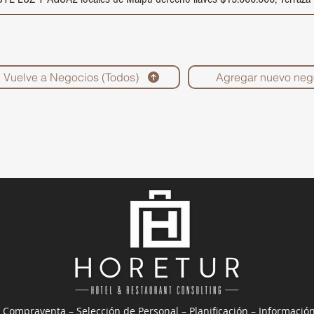
Vuelve a Negocios (Todos)
Agregar nuevo neg
 Compraventa – Selección de Personal – Planificación – Informació