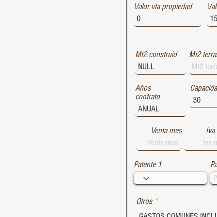
Valor vta propiedad
1729
Val
1728
1727
Mt2 construid
Mt2 terra
Años
Capacid
contrato
Venta mes
Iva
Patente 1
Pa
Otros