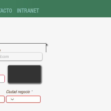
TACTO
INTRANET
e
q
u
Ciudad negocio
d