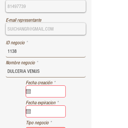
E-mail representante
ID negocio
Nombre negocio
r
Fecha creación
*
e
q
u
r
Fecha expiracion
*
i
e
r
q
e
u
d
Tipo negocio
i