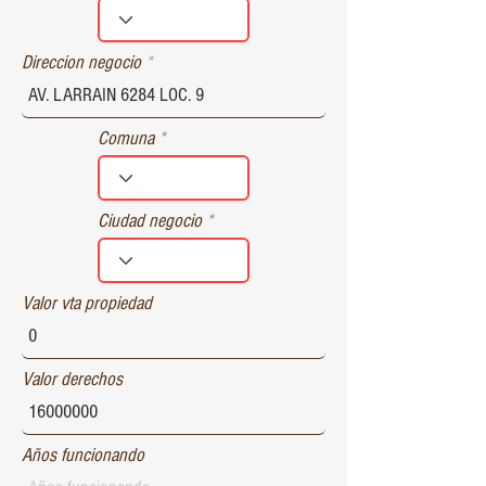
r
e
d
Direccion negocio
Comuna
Ciudad negocio
Valor vta propiedad
Valor derechos
Años funcionando