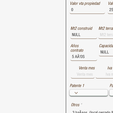
Valor vta propiedad
1729
Val
1728
1727
Mt2 construid
Mt2 terra
Años
Capacid
contrato
Venta mes
Iva
Patente 1
Pa
Otros