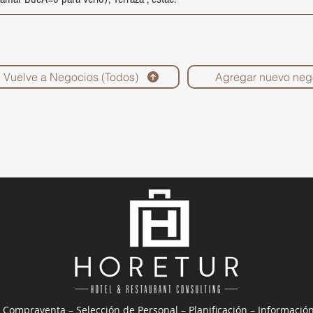
Vuelve a Negocios (Todos)
Agregar nuevo neg
 Compraventa – Selección de Personal – Planificación – Informació