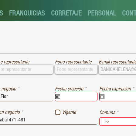
S
FRANQUICIAS
CORRETAJE
PERSONAL
CON
e representante
Fono representante
E-mail representant
r
r
 negocio
Fecha creación
*
Fecha expiracion
*
e
e
q
u
i
i
ion negocio
Vigente
Comuna
r
r
e
e
d