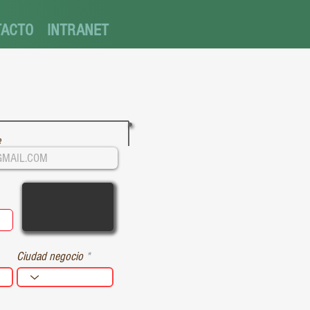
TACTO
INTRANET
e
q
u
Ciudad negocio
d