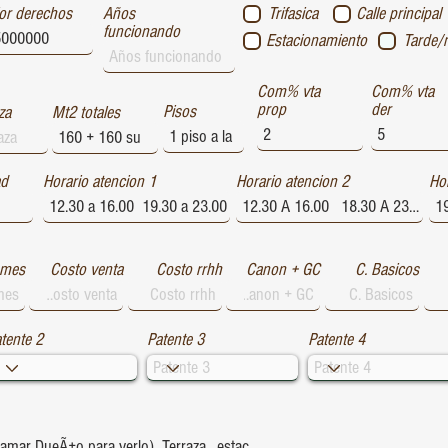
or derechos
Años
Trifasica
Calle principal
funcionando
Estacionamiento
Tarde/
Com% vta
Com% vta
prop
der
Pisos
za
Mt2 totales
ad
Horario atencion 1
Horario atencion 2
Hor
 mes
Costo venta
Costo rrhh
Canon + GC
C. Basicos
tente 2
Patente 3
Patente 4