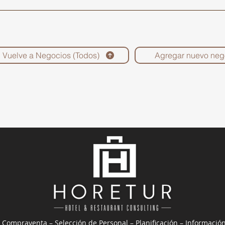
Vuelve a Negocios (Todos)
Agregar nuevo neg
 Compraventa – Selección de Personal – Planificación – Informació