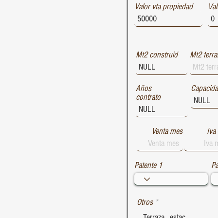
Valor vta propiedad
1729
Val
1728
1727
Mt2 construid
Mt2 terra
Años
Capacid
contrato
Venta mes
Iva
Patente 1
Pa
Otros