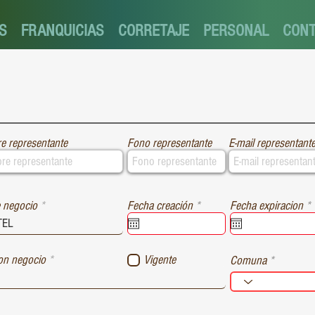
S
FRANQUICIAS
CORRETAJE
PERSONAL
CON
e representante
Fono representante
E-mail representant
r
r
 negocio
Fecha creación
*
Fecha expiracion
*
e
e
q
u
i
i
ion negocio
Vigente
Comuna
r
r
e
e
d