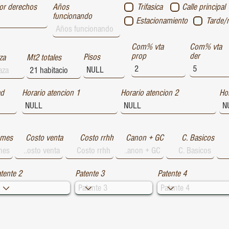
or derechos
Años
Trifasica
Calle principal
funcionando
Estacionamiento
Tarde/
Com% vta
Com% vta
prop
der
Pisos
za
Mt2 totales
ad
Horario atencion 1
Horario atencion 2
Hor
 mes
Costo venta
Costo rrhh
Canon + GC
C. Basicos
tente 2
Patente 3
Patente 4