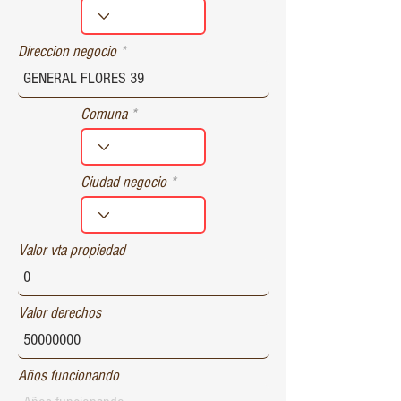
r
e
d
Direccion negocio
Comuna
Ciudad negocio
Valor vta propiedad
Valor derechos
Años funcionando