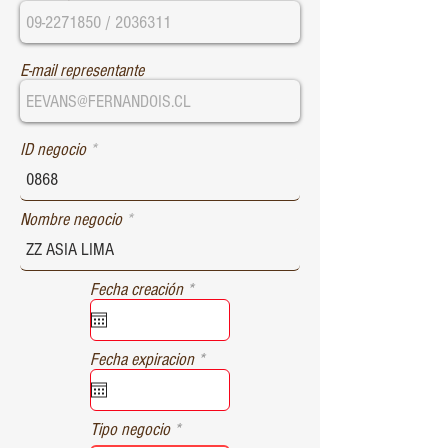
E-mail representante
ID negocio
Nombre negocio
r
Fecha creación
*
e
q
u
r
Fecha expiracion
*
i
e
r
q
e
u
d
Tipo negocio
i