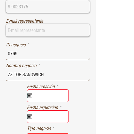
E-mail representante
ID negocio
Nombre negocio
r
Fecha creación
*
e
q
u
r
Fecha expiracion
*
i
e
r
q
e
u
d
Tipo negocio
i