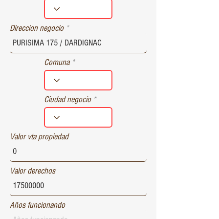
r
e
d
Direccion negocio
Comuna
Ciudad negocio
Valor vta propiedad
Valor derechos
Años funcionando