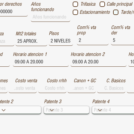
or derechos
Años
Trifasica
Calle principal
funcionando
Estacionamiento
Tarde/
Com% vta
Com% vta
prop
der
Pisos
za
Mt2 totales
ad
Horario atencion 1
Horario atencion 2
Hor
 mes
Costo venta
Costo rrhh
Canon + GC
C. Basicos
tente 2
Patente 3
Patente 4