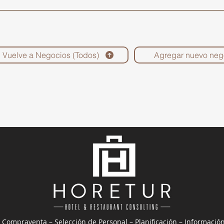
Vuelve a Negocios (Todos)
Agregar nuevo neg
 Compraventa – Selección de Personal – Planificación – Informació