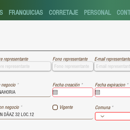
S
FRANQUICIAS
CORRETAJE
PERSONAL
CON
e representante
Fono representante
E-mail representant
r
r
 negocio
Fecha creación
*
Fecha expiracion
*
e
e
q
u
i
i
ion negocio
Vigente
Comuna
r
r
e
e
d