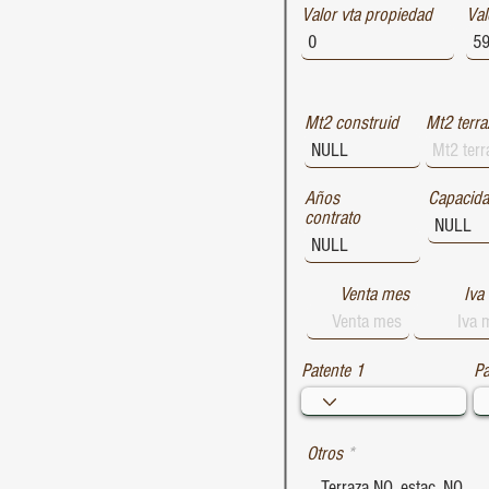
Valor vta propiedad
1729
Val
1728
1727
Mt2 construid
Mt2 terra
Años
Capacid
contrato
Venta mes
Iva
Patente 1
Pa
Otros