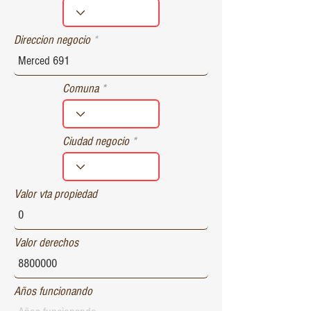
r
e
d
Direccion negocio
Comuna
Ciudad negocio
Valor vta propiedad
Valor derechos
Años funcionando