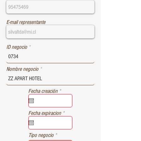
E-mail representante
ID negocio
Nombre negocio
r
Fecha creación
*
e
q
u
r
Fecha expiracion
*
i
e
r
q
e
u
d
Tipo negocio
i