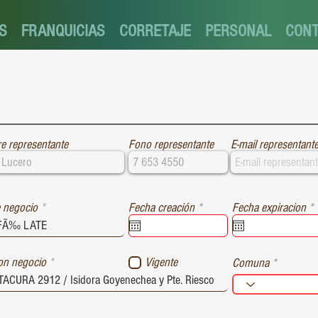
S
FRANQUICIAS
CORRETAJE
PERSONAL
CON
e representante
Fono representante
E-mail representant
r
r
 negocio
Fecha creación
*
Fecha expiracion
*
e
e
q
u
i
i
ion negocio
Vigente
Comuna
r
r
e
e
d