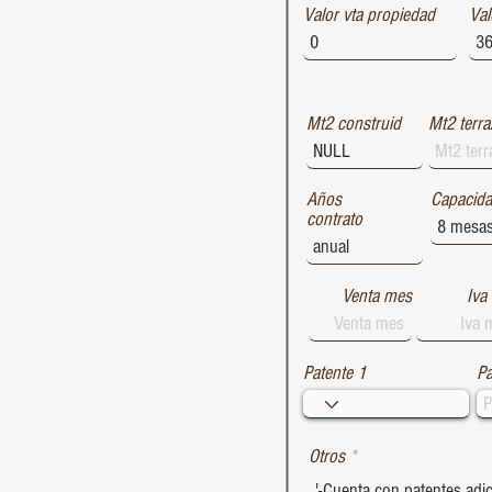
Valor vta propiedad
1729
Val
1728
1727
Mt2 construid
Mt2 terra
Años
Capacid
contrato
Venta mes
Iva
Patente 1
Pa
Otros