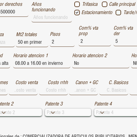
or derechos
Años
Trifasica
Calle principal
funcionando
Estacionamiento
Tarde/
Com% vta
Com% vta
prop
der
Pisos
za
Mt2 totales
ad
Horario atencion 1
Horario atencion 2
Hor
 mes
Costo venta
Costo rrhh
Canon + GC
C. Basicos
tente 2
Patente 3
Patente 4