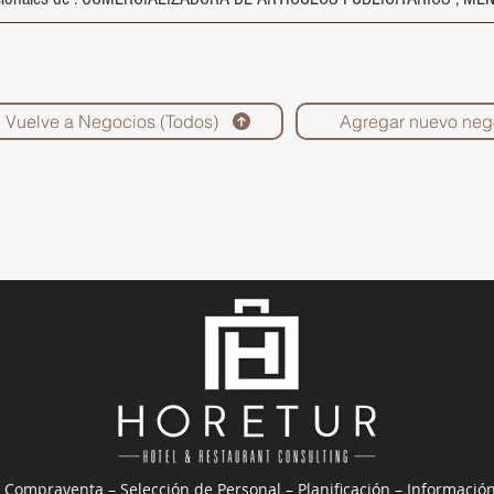
Vuelve a Negocios (Todos)
Agregar nuevo neg
 Compraventa – Selección de Personal – Planificación – Informació