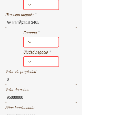
r
e
d
Direccion negocio
Comuna
Ciudad negocio
Valor vta propiedad
Valor derechos
Años funcionando