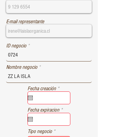
E-mail representante
ID negocio
Nombre negocio
r
Fecha creación
*
e
q
u
r
Fecha expiracion
*
i
e
r
q
e
u
d
Tipo negocio
i