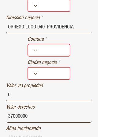
r
e
d
Direccion negocio
Comuna
Ciudad negocio
Valor vta propiedad
Valor derechos
Años funcionando