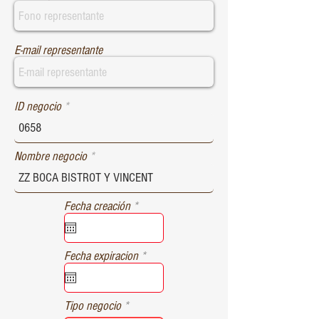
E-mail representante
ID negocio
Nombre negocio
r
Fecha creación
*
e
q
u
r
Fecha expiracion
*
i
e
r
q
e
u
d
Tipo negocio
i