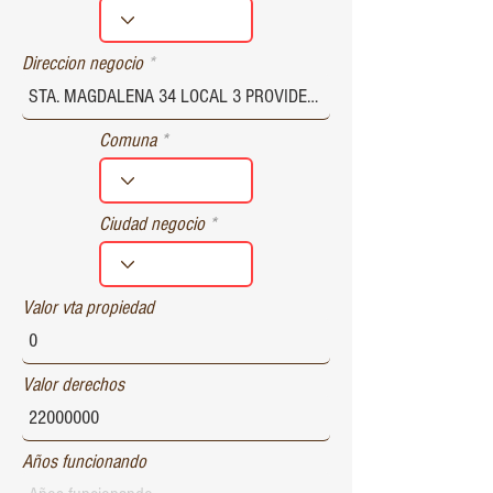
r
e
d
Direccion negocio
Comuna
Ciudad negocio
Valor vta propiedad
Valor derechos
Años funcionando