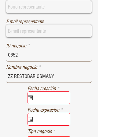
E-mail representante
ID negocio
Nombre negocio
r
Fecha creación
*
e
q
u
r
Fecha expiracion
*
i
e
r
q
e
u
d
Tipo negocio
i