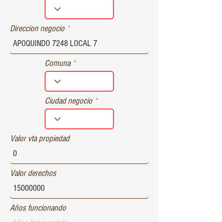
r
e
d
Direccion negocio
Comuna
Ciudad negocio
Valor vta propiedad
Valor derechos
Años funcionando