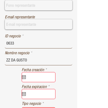
E-mail representante
ID negocio
Nombre negocio
r
Fecha creación
*
e
q
u
r
Fecha expiracion
*
i
e
r
q
e
u
d
Tipo negocio
i